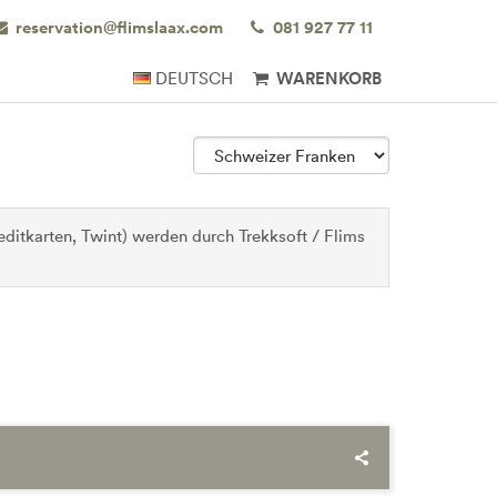
reservation@flimslaax.com
081 927 77 11
DEUTSCH
WARENKORB
ditkarten, Twint) werden durch Trekksoft / Flims