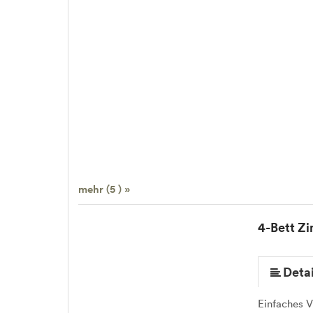
mehr (5 ) »
4-Bett Z
Detai
Einfaches 