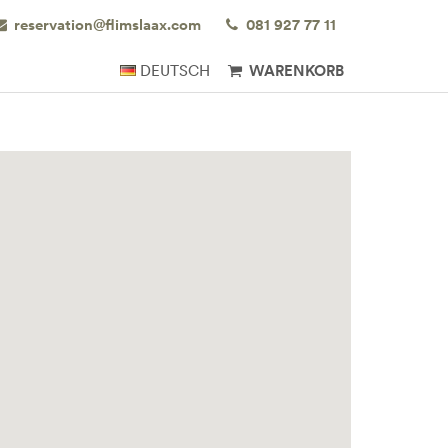
reservation@flimslaax.com
081 927 77 11
DEUTSCH
WARENKORB