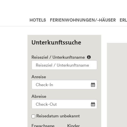
HOTELS
FERIENWOHNUNGEN/-HÄUSER
ER
Unterkunftssuche
Reiseziel / Unterkunftsname
Type 2 or
more
characters
Anreise
for
results.
Abreise
Reisedatum unbekannt
Erwachsene
Kinder