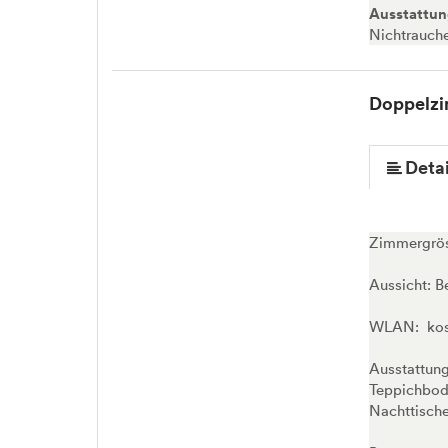
Ausstattu
Nichtrauch
Doppelzi
Detai
Zimmergrös
Aussicht: B
WLAN: kost
Ausstattung
Teppichbode
Nachttische