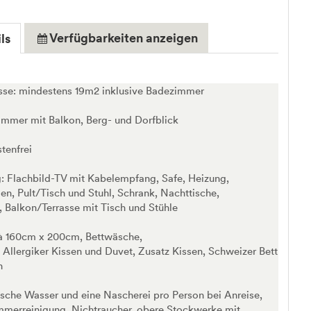
Verfügbarkeiten anzeigen
ls
se: mindestens 19m2 inklusive Badezimmer
immer mit Balkon, Berg- und Dorfblick
enfrei
: Flachbild-TV mit Kabelempfang, Safe, Heizung,
n, Pult/Tisch und Stuhl, Schrank, Nachttische,
 Balkon/Terrasse mit Tisch und Stühle
t à 160cm x 200cm, Bettwäsche,
Allergiker Kissen und Duvet, Zusatz Kissen, Schweizer Bett
h
asche Wasser und eine Nascherei pro Person bei Anreise,
mmerreinigung, Nichtraucher, obere Stockwerke mit