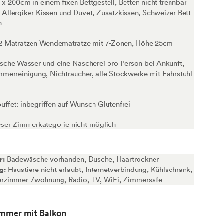
 x 200cm in einem fixen Bettgestell, Betten nicht trennbar
Allergiker Kissen und Duvet, Zusatzkissen, Schweizer Bett
h
 2 Matratzen Wendematratze mit 7-Zonen, Höhe 25cm
asche Wasser und eine Nascherei pro Person bei Ankunft,
mmerreinigung, Nichtraucher, alle Stockwerke mit Fahrstuhl
uffet: inbegriffen auf Wunsch Glutenfrei
eser Zimmerkategorie nicht möglich
r:
Badewäsche vorhanden, Dusche, Haartrockner
ng:
Haustiere nicht erlaubt, Internetverbindung, Kühlschrank,
erzimmer-/wohnung, Radio, TV, WiFi, Zimmersafe
mmer mit Balkon