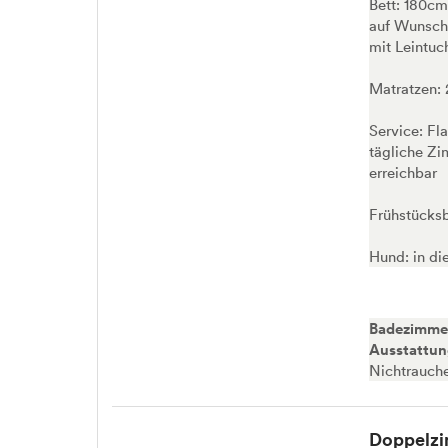
Bett: 180cm
auf Wunsch 
mit Leintuc
Matratzen:
Service: Fl
tägliche Zi
erreichbar
Frühstücksb
Hund: in di
Badezimme
Ausstattu
Nichtrauch
Doppelzi