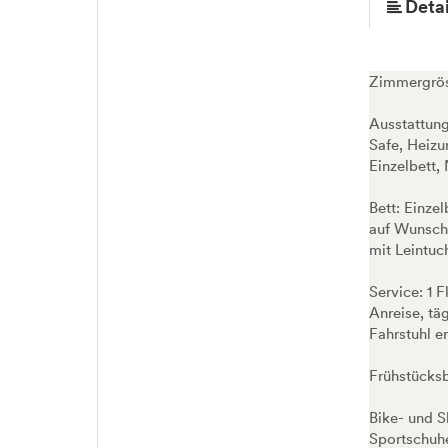
Detai
Zimmergröss
Ausstattun
Safe, Heizu
Einzelbett,
Bett: Einze
auf Wunsch 
mit Leintuc
Service: 1 
Anreise, tä
Fahrstuhl e
Frühstücksb
Bike- und S
Sportschuh