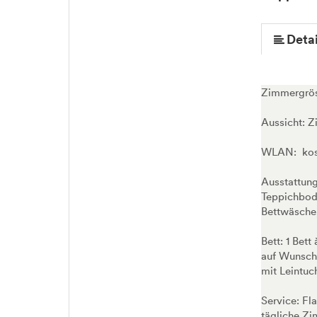
Detai
Zimmergrös
Aussicht: Z
WLAN: kost
Ausstattung
Teppichbode
Bettwäsche,
Bett: 1 Bet
auf Wunsch 
mit Leintuc
Service: Fl
tägliche Zi