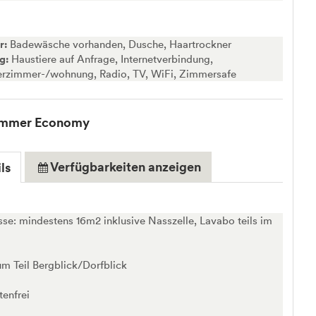
r:
Badewäsche vorhanden, Dusche, Haartrockner
ng:
Haustiere auf Anfrage, Internetverbindung,
erzimmer-/wohnung, Radio, TV, WiFi, Zimmersafe
immer Economy
Verfügbarkeiten anzeigen
ls
e: mindestens 16m2 inklusive Nasszelle, Lavabo teils im
um Teil Bergblick/Dorfblick
enfrei