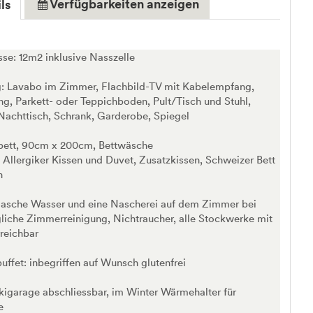
Verfügbarkeiten anzeigen
ls
e: 12m2 inklusive Nasszelle
g: Lavabo im Zimmer, Flachbild-TV mit Kabelempfang,
ng, Parkett- oder Teppichboden, Pult/Tisch und Stuhl,
 Nachttisch, Schrank, Garderobe, Spiegel
lbett, 90cm x 200cm, Bettwäsche
Allergiker Kissen und Duvet, Zusatzkissen, Schweizer Bett
h
Flasche Wasser und eine Nascherei auf dem Zimmer bei
gliche Zimmerreinigung, Nichtraucher, alle Stockwerke mit
rreichbar
uffet: inbegriffen auf Wunsch glutenfrei
kigarage abschliessbar, im Winter Wärmehalter für
e