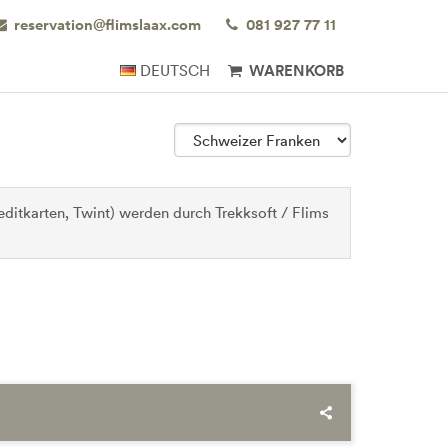
reservation@flimslaax.com
081 927 77 11
DEUTSCH
WARENKORB
ditkarten, Twint) werden durch Trekksoft / Flims