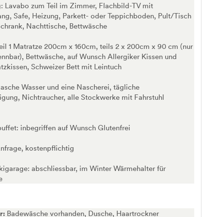
: Lavabo zum Teil im Zimmer, Flachbild-TV mit
g, Safe, Heizung, Parkett- oder Teppichboden, Pult/Tisch
Schrank, Nachttische, Bettwäsche
eil 1 Matratze 200cm x 160cm, teils 2 x 200cm x 90 cm (nur
rennbar), Bettwäsche, auf Wunsch Allergiker Kissen und
tzkissen, Schweizer Bett mit Leintuch
Flasche Wasser und eine Nascherei, tägliche
gung, Nichtraucher, alle Stockwerke mit Fahrstuhl
uffet: inbegriffen auf Wunsch Glutenfrei
nfrage, kostenpflichtig
kigarage: abschliessbar, im Winter Wärmehalter für
e
r:
Badewäsche vorhanden, Dusche, Haartrockner