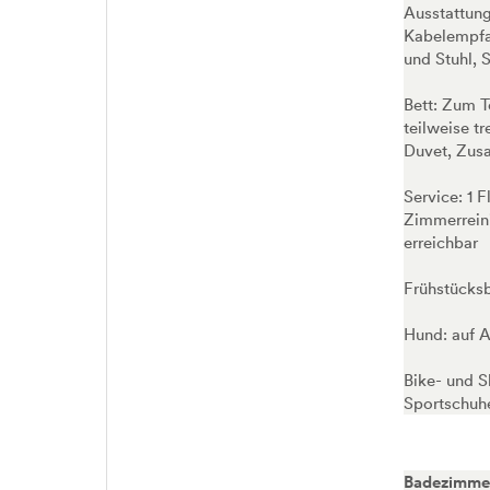
Ausstattung
Kabelempfan
und Stuhl, 
Bett: Zum T
teilweise t
Duvet, Zusa
Service: 1 
Zimmerreini
erreichbar
Frühstücksb
Hund: auf A
Bike- und S
Sportschuh
Badezimme