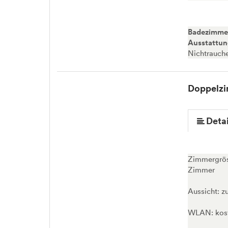
Badezimme
Ausstattu
Nichtrauch
Doppelz
Detai
Zimmergröss
Zimmer
Aussicht: z
WLAN: kost