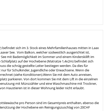
befindet sich im 3. Stock eines Mehrfamilienhauses mitten in Laax
Laaxer See. Vom Balkon, welcher südwestlich ausgerichtet ist,
er See mit Bademöglichkeit im Sommer und einem Kinderskilift im
 Schlafplatz auf der Hochebene (Matratze 1,4x2m) befindet sich
s die schräg gestellte Leiter bestiegen werden. Da dies für
z nur für Schulkinder, Jugendliche oder Erwachsene. Wenn die
rrechnet (siehe Konditionen).Wenn Sie mit dem Auto anreisen,
platz parkieren. Von dort kommen Sie mit dem Lift in die einzelnen
inbenutzung mit Münzzähler und eine Waschmaschine mit Trockner,
on Haustieren ist in dieser Wohnung leider nicht erlaubt.
ottéewäsche pro Person sind im Gesamtpreis enthalten, ebenso die
ie Benützung der Hochebene ein Reinigungszuschlag von 20CHF