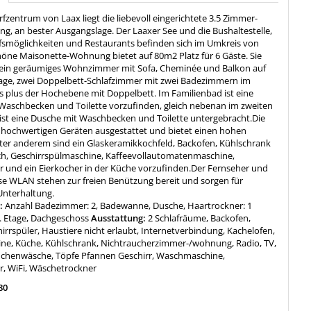
fzentrum von Laax liegt die liebevoll eingerichtete 3.5 Zimmer-
g, an bester Ausgangslage. Der Laaxer See und die Bushaltestelle,
fsmöglichkeiten und Restaurants befinden sich im Umkreis von
höne Maisonette-Wohnung bietet auf 80m2 Platz für 6 Gäste. Sie
 ein geräumiges Wohnzimmer mit Sofa, Cheminée und Balkon auf
tage, zwei Doppelbett-Schlafzimmer mit zwei Badezimmern im
 plus der Hochebene mit Doppelbett. Im Familienbad ist eine
aschbecken und Toilette vorzufinden, gleich nebenan im zweiten
st eine Dusche mit Waschbecken und Toilette untergebracht.Die
t hochwertigen Geräten ausgestattet und bietet einen hohen
ter anderem sind ein Glaskeramikkochfeld, Backofen, Kühlschrank
ach, Geschirrspülmaschine, Kaffeevollautomatenmaschine,
 und ein Eierkocher in der Küche vorzufinden.Der Fernseher und
se WLAN stehen zur freien Benützung bereit und sorgen für
nterhaltung.
:
Anzahl Badezimmer: 2, Badewanne, Dusche, Haartrockner: 1
. Etage, Dachgeschoss
Ausstattung:
2 Schlafräume, Backofen,
irrspüler, Haustiere nicht erlaubt, Internetverbindung, Kachelofen,
ne, Küche, Kühlschrank, Nichtraucherzimmer-/wohnung, Radio, TV,
üchenwäsche, Töpfe Pfannen Geschirr, Waschmaschine,
, WiFi, Wäschetrockner
80