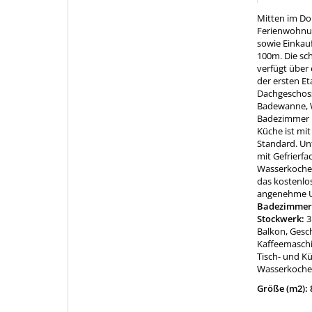
Mitten im Dor
Ferienwohnun
sowie Einkau
100m. Die sc
verfügt über
der ersten E
Dachgeschoss
Badewanne, W
Badezimmer i
Küche ist mi
Standard. Un
mit Gefrierf
Wasserkocher
das kostenlo
angenehme U
Badezimmer
Stockwerk:
3
Balkon, Gesch
Kaffeemaschi
Tisch- und K
Wasserkocher
Größe (m2): 