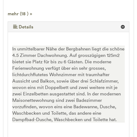
mehr (18 ) »
mehr (18 ) »
mehr (18 ) »
mehr (18 ) »
mehr (18 ) »
mehr (18 ) »
mehr (18 ) »
mehr (18 ) »
mehr (18 ) »
mehr (18 ) »
mehr (18 ) »
mehr (18 ) »
mehr (18 ) »
mehr (18 ) »
mehr (18 ) »
Details
In unmittelbarer Nähe der Bergbahnen liegt die schöne
4.5 Zimmer Dachwohnung. Auf grosszügigen 125m2
bietet sie Platz für bis zu 6 Gästen. Die moderne
Ferienwohnung verfügt über ein sehr grosses,
lichtdurchflutetes Wohnzimmer mit traumhafter
Aussicht und Balkon, sowie über drei Schlafzimmer,
wovon eins mit Doppelbett und zwei weitere mit je
zwei Einzelbetten ausgestattet sind. In der modernen
Maisonettewohnung sind zwei Badezimmer
vorzufinden, wovon eins eine Badewanne, Dusche,
Waschbecken und Toilette, das andere eine
Dampfbad-Dusche, Waschbecken und Toilette hat.